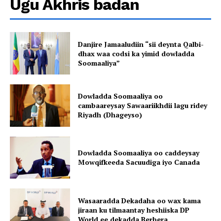
Ugu Akhris badan
Danjire Jamaaludiin “sii deynta Qalbi-
dhax waa codsi ka yimid dowladda
Soomaaliya”
Dowladda Soomaaliya oo
cambaareysay Sawaariikhdii lagu ridey
Riyadh (Dhageyso)
Dowladda Soomaaliya oo caddeysay
Mowqifkeeda Sacuudiga iyo Canada
Wasaaradda Dekadaha oo wax kama
jiraan ku tilmaantay heshiiska DP
World ee dekadda Berbera