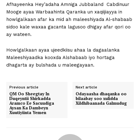
Afhayeenka Hey’adaha Amniga Jubbaland Cabdinuur
Mooge ayaa Warbaahinta Qaranka un xaqiijiayya in
howlgalkaan afar ka mid ah maleeshiyada Al-shabaab
sidoo kale waxaa gacanta lagusoo dhigay afar qori oo
ay wateen.
Howlgalkaan ayaa ujeedkiisu ahaa la dagaalanka
Maleeshiyaadka kooxda Alshabaab iyo hortaga
dhagarta ay bulshada u maleegayaan.
Previous article
Next article
QM Oo Sheegtay In
Odayaasha dhaqanka oo
Duqeyntii Shirkadda
bilaabay soo xulidda
Aramco Ee Sacuudiga
Xildhibaanada Galmudug
Aysan Ka Dambeyn
Xuutiyiinta Yemen