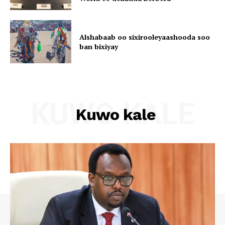
Alshabaab oo sixirooleyaashooda soo
ban bixiyay
KUWO KALE
Kuwo kale