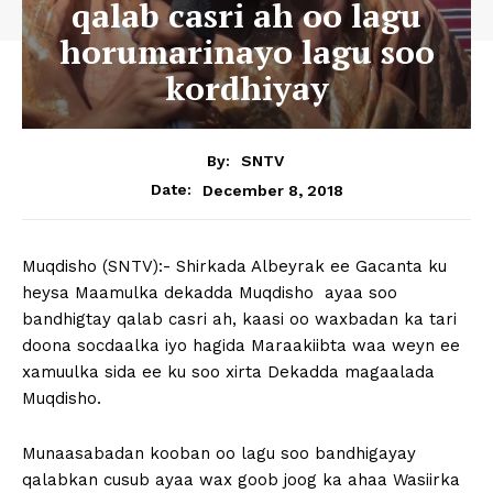
qalab casri ah oo lagu
horumarinayo lagu soo
kordhiyay
By:
SNTV
December 8, 2018
Date:
Muqdisho (SNTV):- Shirkada Albeyrak ee Gacanta ku
heysa Maamulka dekadda Muqdisho ayaa soo
bandhigtay qalab casri ah, kaasi oo waxbadan ka tari
doona socdaalka iyo hagida Maraakiibta waa weyn ee
xamuulka sida ee ku soo xirta Dekadda magaalada
Muqdisho.
Munaasabadan kooban oo lagu soo bandhigayay
qalabkan cusub ayaa wax goob joog ka ahaa Wasiirka