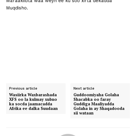
Maraakiibta waa weyn ee ku soo xirta dekadda
Muqdisho.
Previous article
Next article
Wasiirka Waxbarashada
Guddoomiyaha Golaha
XFS oo la kulmay xubno
Shacabka oo faray
ka socda jaamacadda
Guddiga Maaliyadda
Afrika ee dalka Suudaan
Golaha in ay Shaqadooda
sii wataan