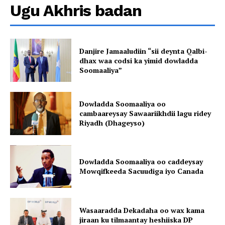
Ugu Akhris badan
Danjire Jamaaludiin “sii deynta Qalbi-
dhax waa codsi ka yimid dowladda
Soomaaliya”
Dowladda Soomaaliya oo
cambaareysay Sawaariikhdii lagu ridey
Riyadh (Dhageyso)
Dowladda Soomaaliya oo caddeysay
Mowqifkeeda Sacuudiga iyo Canada
Wasaaradda Dekadaha oo wax kama
jiraan ku tilmaantay heshiiska DP