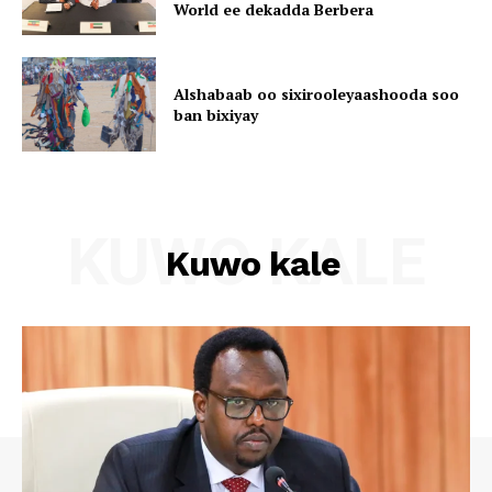
World ee dekadda Berbera
Alshabaab oo sixirooleyaashooda soo
ban bixiyay
KUWO KALE
Kuwo kale