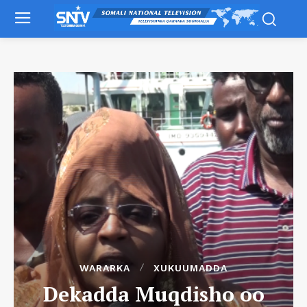
WARARKA
XUKUUMADDA
Dekadda Muqdisho oo