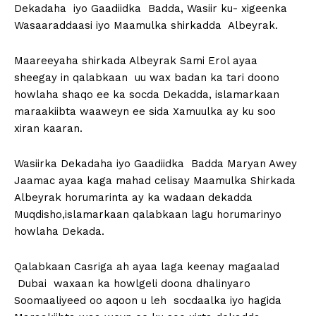
Dekadaha iyo Gaadiidka Badda, Wasiir ku- xigeenka
Wasaaraddaasi iyo Maamulka shirkadda Albeyrak.
Maareeyaha shirkada Albeyrak Sami Erol ayaa
sheegay in qalabkaan uu wax badan ka tari doono
howlaha shaqo ee ka socda Dekadda, islamarkaan
maraakiibta waaweyn ee sida Xamuulka ay ku soo
xiran kaaran.
Wasiirka Dekadaha iyo Gaadiidka Badda Maryan Awey
Jaamac ayaa kaga mahad celisay Maamulka Shirkada
Albeyrak horumarinta ay ka wadaan dekadda
Muqdisho,islamarkaan qalabkaan lagu horumarinyo
howlaha Dekada.
Qalabkaan Casriga ah ayaa laga keenay magaalad
Dubai waxaan ka howlgeli doona dhalinyaro
Soomaaliyeed oo aqoon u leh socdaalka iyo hagida