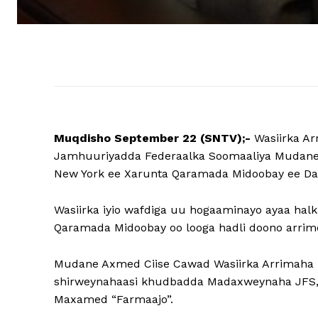
Muqdisho September 22 (SNTV);-
Wasiirka Ar
Jamhuuriyadda Federaalka Soomaaliya Mudane 
New York ee Xarunta Qaramada Midoobay ee Da
Wasiirka iyio wafdiga uu hogaaminayo ayaa halk
Qaramada Midoobay oo looga hadli doono arrim
Mudane Axmed Ciise Cawad Wasiirka Arrimaha 
shirweynahaasi khudbadda Madaxweynaha JFS, 
Maxamed “Farmaajo”.