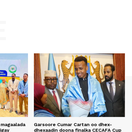
E
 magaalada
Garsoore Cumar Cartan oo dhex-
igay
dhexaadin doona finalka CECAFA Cup