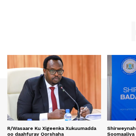
R/Wasaare Ku Xigeenka Xukuumadda
Shirweynah
oo daahfuray Qorshaha
Soomaaliya