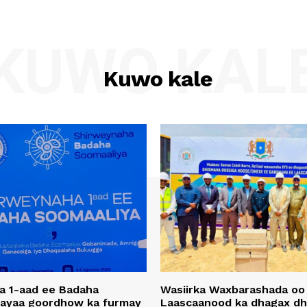
KUWO KAL
Kuwo kale
a 1-aad ee Badaha
Wasiirka Waxbarashada oo
 ayaa goordhow ka furmay
Laascaanood ka dhagax dh