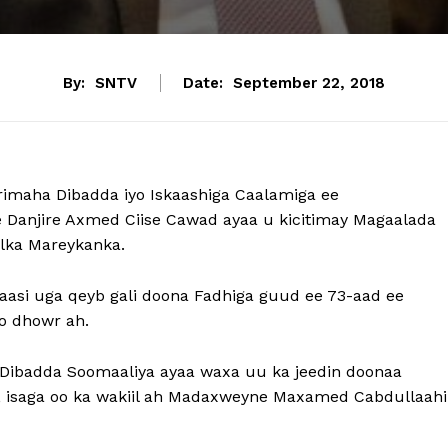
By:
SNTV
Date:
September 22, 2018
rimaha Dibadda iyo Iskaashiga Caalamiga ee
Danjire Axmed Ciise Cawad ayaa u kicitimay Magaalada
lka Mareykanka.
aasi uga qeyb gali doona Fadhiga guud ee 73-aad ee
o dhowr ah.
Dibadda Soomaaliya ayaa waxa uu ka jeedin doonaa
isaga oo ka wakiil ah Madaxweyne Maxamed Cabdullaahi