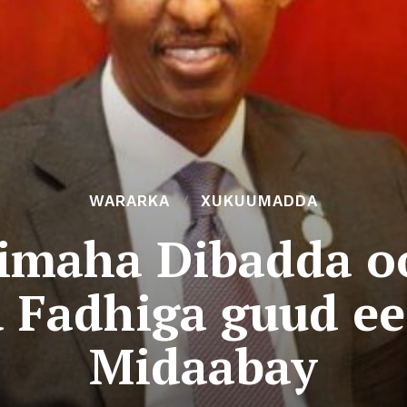
WARARKA
XUKUUMADDA
rimaha Dibadda o
a Fadhiga guud e
Midaabay