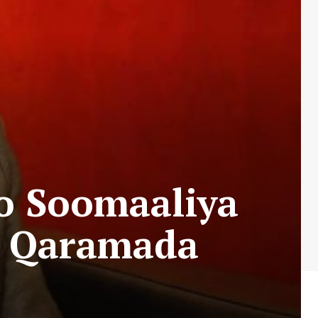
o Soomaaliya
e Qaramada