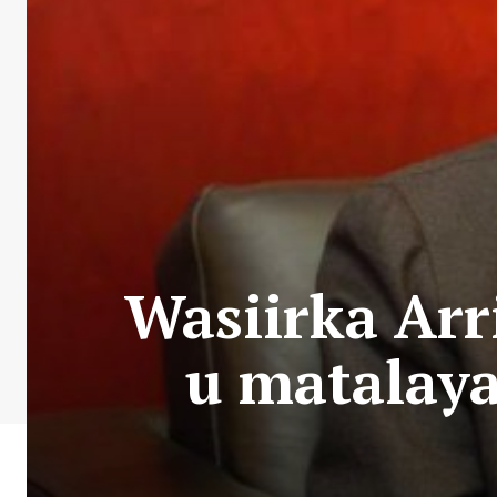
Wasiirka Ar
u matalay