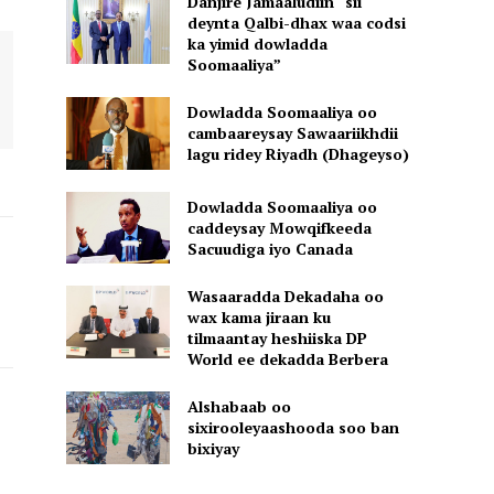
Danjire Jamaaludiin “sii
deynta Qalbi-dhax waa codsi
ka yimid dowladda
Soomaaliya”
Dowladda Soomaaliya oo
cambaareysay Sawaariikhdii
lagu ridey Riyadh (Dhageyso)
Dowladda Soomaaliya oo
caddeysay Mowqifkeeda
Sacuudiga iyo Canada
Wasaaradda Dekadaha oo
wax kama jiraan ku
tilmaantay heshiiska DP
World ee dekadda Berbera
Alshabaab oo
sixirooleyaashooda soo ban
bixiyay