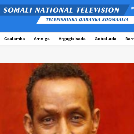
Caalamka
Amniga
Argagixisada
Gobollada
Bar