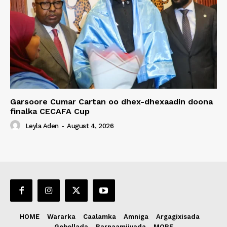
Garsoore Cumar Cartan oo dhex-dhexaadin doona
finalka CECAFA Cup
Leyla Aden
-
August 4, 2026
HOME
Wararka
Caalamka
Amniga
Argagixisada
Gobollada
Barnaamijyada
MORE