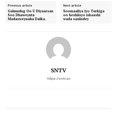
Previous article
Next article
Galmudug Oo U Diyaarsan
Soomaaliya iyo Turkiga
Soo Dhaweynta
oo heshiisyo iskaashi
Madaxweynaha Dalka.
wada saxiixdey
SNTV
https://sntv.so