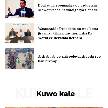
Dowladda Soomaaliya oo caddeysay
Mowqifkeeda Sacuudiga iyo Canada
Wasaaradda Dekadaha oo wax kama
jiraan ku tilmaantay heshiiska DP
World ee dekadda Berbera
Alshabaab oo sixirooleyaashooda soo
ban bixiyay
KUWO KALE
Kuwo kale