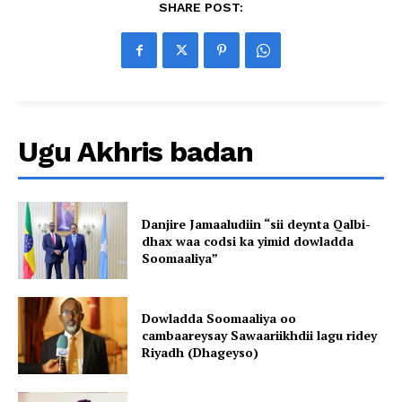
SHARE POST:
Ugu Akhris badan
Danjire Jamaaludiin “sii deynta Qalbi-
dhax waa codsi ka yimid dowladda
Soomaaliya”
Dowladda Soomaaliya oo
cambaareysay Sawaariikhdii lagu ridey
Riyadh (Dhageyso)