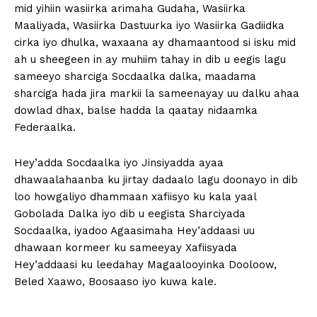
mid yihiin wasiirka arimaha Gudaha, Wasiirka
Maaliyada, Wasiirka Dastuurka iyo Wasiirka Gadiidka
cirka iyo dhulka, waxaana ay dhamaantood si isku mid
ah u sheegeen in ay muhiim tahay in dib u eegis lagu
sameeyo sharciga Socdaalka dalka, maadama
sharciga hada jira markii la sameenayay uu dalku ahaa
dowlad dhax, balse hadda la qaatay nidaamka
Federaalka.
Hey’adda Socdaalka iyo Jinsiyadda ayaa
dhawaalahaanba ku jirtay dadaalo lagu doonayo in dib
loo howgaliyo dhammaan xafiisyo ku kala yaal
Gobolada Dalka iyo dib u eegista Sharciyada
Socdaalka, iyadoo Agaasimaha Hey’addaasi uu
dhawaan kormeer ku sameeyay Xafiisyada
Hey’addaasi ku leedahay Magaalooyinka Dooloow,
Beled Xaawo, Boosaaso iyo kuwa kale.