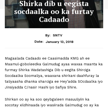
Shirka dib u eegista
socdaalka oo ka furtay
Cadaado
By:
SNTV
January 13, 2018
Date:
Magaalada Cadaado ee Caasimadda KMG ah ee
Maamul-goboleedka Galmudug ayaa waxaa maanta ka
furmay Shirka Wadatashiga Dib u eegita Shirciga
Socdaalka Soomaliya, waaxana shirkani daahfuray la
taliyaasha dhanka sharciga ee Hey’adda SOcdaalka iyo
Jinsiyadda C/nasir Hashi iyo Safiya Shire.
Shirkan oo ay ka soo qeybgaleen masuuliyiin ka
socotay xildhinaada iyo wasiirada Galmudug oo ay ka