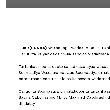
Tunis(SONNA)
Waxaa lagu wadaa in Dalka Tuni
Caruurta ka yar da’da 15-ka sano ee wadamad
Tartankaasi oo la qabto sanadkasta ayaa waxaa
Soomaaliya Waxaana halkaas Soomaaliya umatala
baratamaan caruur kale oo ka socota wadamad
Caruurta Soomaaliya u matalidoonta tartankaasi 
Salma Cabdirashiid 11, iyo Maxmed Cabdirashiid
dhalatay.