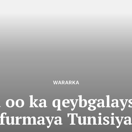
WARARKA
 oo ka qeybgalays
furmaya Tunisiy