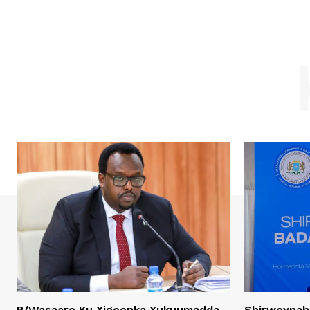
R/Wasaare Ku Xigeenka Xukuumadda
Shirweynah