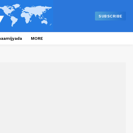
SUBSCRIBE
naamijyada
MORE