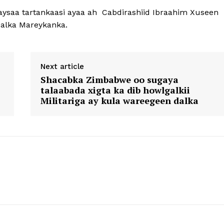
ysaa tartankaasi ayaa ah Cabdirashiid Ibraahim Xuseen
dalka Mareykanka.
Next article
Shacabka Zimbabwe oo sugaya
talaabada xigta ka dib howlgalkii
Militariga ay kula wareegeen dalka