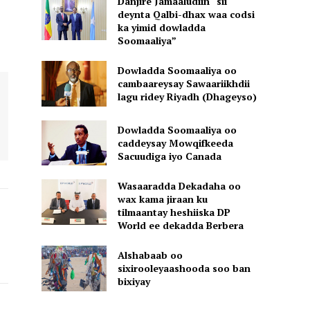
Danjire Jamaaludiin “sii
deynta Qalbi-dhax waa codsi
ka yimid dowladda
Soomaaliya”
Dowladda Soomaaliya oo
cambaareysay Sawaariikhdii
lagu ridey Riyadh (Dhageyso)
Dowladda Soomaaliya oo
caddeysay Mowqifkeeda
Sacuudiga iyo Canada
Wasaaradda Dekadaha oo
wax kama jiraan ku
tilmaantay heshiiska DP
World ee dekadda Berbera
Alshabaab oo
sixirooleyaashooda soo ban
bixiyay