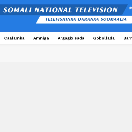
Caalamka
Amniga
Argagixisada
Gobollada
Bar