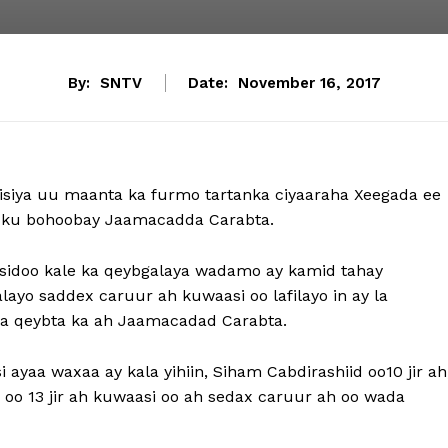
By:
SNTV
Date:
November 16, 2017
isiya uu maanta ka furmo tartanka ciyaaraha Xeegada ee
a ku bohoobay Jaamacadda Carabta.
 sidoo kale ka qeybgalaya wadamo ay kamid tahay
yo saddex caruur ah kuwaasi oo lafilayo in ay la
a qeybta ka ah Jaamacadad Carabta.
ayaa waxaa ay kala yihiin, Siham Cabdirashiid oo10 jir ah
 oo 13 jir ah kuwaasi oo ah sedax caruur ah oo wada