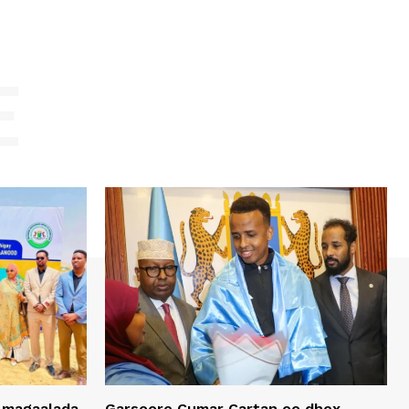
E
 magaalada
Garsoore Cumar Cartan oo dhex-