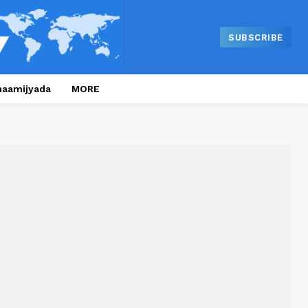
SUBSCRIBE
naamijyada
MORE