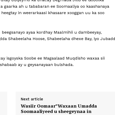
ida gaarka ah u tababaran ee Soomaaliya oo kaashanaya
heegtay in weerarkaasi khasaare xooggan uu ka soo
u beegsanayo ayaa kordhay Maalmihii u dambeeyay,
dda Shabeelaha Hoose, Shabeelaha dhexe Bay, iyo Jubad
acay isgoyska Soobe ee Magaalaad Muqdisho waxaa sii
lshabaab ay u geysanayaan bulshada.
Next article
Wasiir Oomaar”Waxaan Umadda
Soomaaliyeed u sheegeynaa in