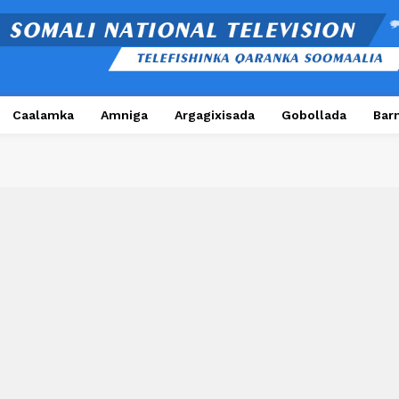
Caalamka
Amniga
Argagixisada
Gobollada
Bar