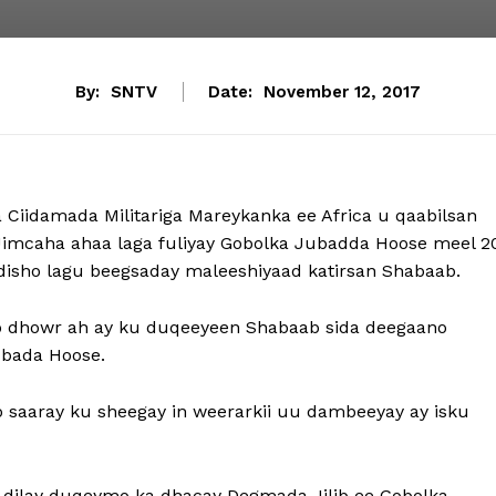
By:
SNTV
Date:
November 12, 2017
a Ciidamada Militariga Mareykanka ee Africa u qaabilsan
 Jimcaha ahaa laga fuliyay Gobolka Jubadda Hoose meel 2
disho lagu beegsaday maleeshiyaad katirsan Shabaab.
no dhowr ah ay ku duqeeyeen Shabaab sida deegaano
ubada Hoose.
o saaray ku sheegay in weerarkii uu dambeeyay ay isku
gu dilay duqeymo ka dhacay Degmada Jilib ee Gobolka