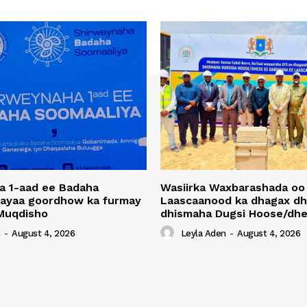
a 1-aad ee Badaha
Wasiirka Waxbarashada oo
 ayaa goordhow ka furmay
Laascaanood ka dhagax dh
Muqdisho
dhismaha Dugsi Hoose/dhe
n
-
August 4, 2026
Leyla Aden
-
August 4, 2026