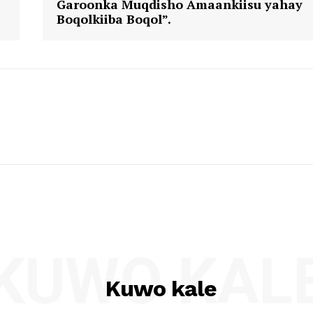
Garoonka Muqdisho Amaankiisu yahay
Boqolkiiba Boqol”.
KUWO KAL
Kuwo kale