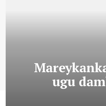
Mareykanka
ugu damb