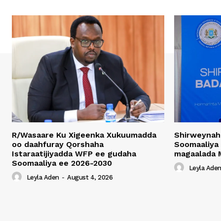
R/Wasaare Ku Xigeenka Xukuumadda
Shirweynah
oo daahfuray Qorshaha
Soomaaliya
Istaraatijiyadda WFP ee gudaha
magaalada 
Soomaaliya ee 2026-2030
Leyla Ade
Leyla Aden
-
August 4, 2026