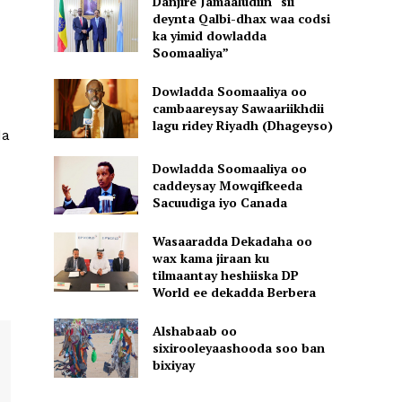
Danjire Jamaaludiin “sii
deynta Qalbi-dhax waa codsi
ka yimid dowladda
Soomaaliya”
Dowladda Soomaaliya oo
cambaareysay Sawaariikhdii
lagu ridey Riyadh (Dhageyso)
da
Dowladda Soomaaliya oo
caddeysay Mowqifkeeda
Sacuudiga iyo Canada
Wasaaradda Dekadaha oo
wax kama jiraan ku
tilmaantay heshiiska DP
World ee dekadda Berbera
Alshabaab oo
sixirooleyaashooda soo ban
bixiyay