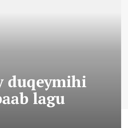
y duqeymihi
baab lagu