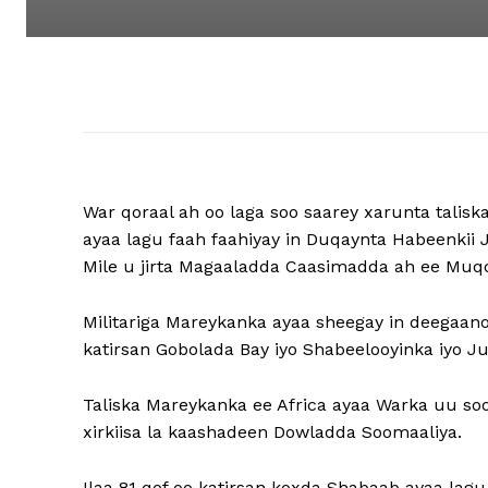
War qoraal ah oo laga soo saarey xarunta talisk
ayaa lagu faah faahiyay in Duqaynta Habeenkii
Mile u jirta Magaaladda Caasimadda ah ee Muq
Militariga Mareykanka ayaa sheegay in deegaa
katirsan Gobolada Bay iyo Shabeelooyinka iyo J
Taliska Mareykanka ee Africa ayaa Warka uu so
xirkiisa la kaashadeen Dowladda Soomaaliya.
Ilaa 81 qof oo katirsan koxda Shabaab ayaa la