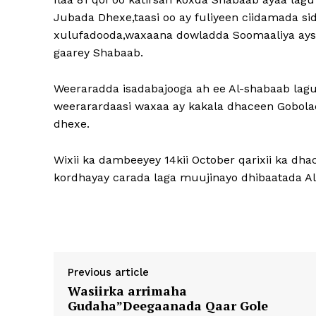
Jubada Dhexe,taasi oo ay fuliyeen ciidamada s
xulufadooda,waxaana dowladda Soomaaliya ays 
gaarey Shabaab.
Weeraradda isadabajooga ah ee Al-shabaab lag
weerarardaasi waxaa ay kakala dhaceen Gobola
dhexe.
Wixii ka dambeeyey 14kii October qarixii ka dh
kordhayay carada laga muujinayo dhibaatada A
Previous article
Wasiirka arrimaha
Gudaha”Deegaanada Qaar Gole