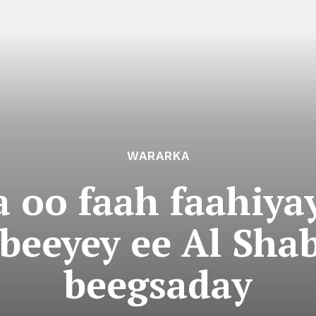
WARARKA
 oo faah faahiya
eeyey ee Al Sha
beegsaday