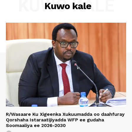
KUWO KALE
Kuwo kale
R/Wasaare Ku Xigeenka Xukuumadda oo daahfuray
Qorshaha Istaraatijiyadda WFP ee gudaha
Soomaaliya ee 2026-2030