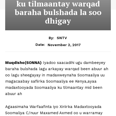
ku tilmaantay warqad
baraha bulshada la soo
dhigay
By:
SNTV
November 2, 2017
Date:
Muqdisho(SONNA)
Iyadoo saacadihi ugu dambeeyey
baraha bulshada lagu arkayay warqad been abuur ah
oo lagu sheegayay in madaxweynaha Soomaaliya uu
magacaabay safiirka Soomaaliya ee Kenya,ayaa
madaxtooyada Soomaaliya ku tilmaantay mid been
abuur ah
Agaasimaha Warfaafinta iyo Xiriirka Madaxtooyada
Soomaliya C/nuur Maxamed Axmed oo u warramay