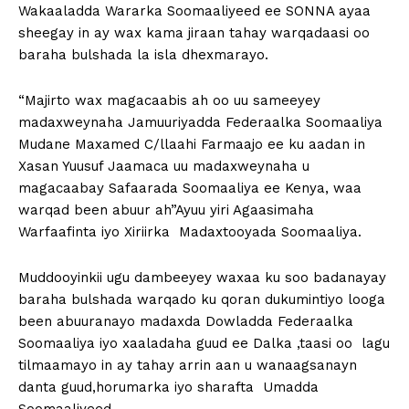
Wakaaladda Wararka Soomaaliyeed ee SONNA ayaa
sheegay in ay wax kama jiraan tahay warqadaasi oo
baraha bulshada la isla dhexmarayo.
“Majirto wax magacaabis ah oo uu sameeyey
madaxweynaha Jamuuriyadda Federaalka Soomaaliya
Mudane Maxamed C/llaahi Farmaajo ee ku aadan in
Xasan Yuusuf Jaamaca uu madaxweynaha u
magacaabay Safaarada Soomaaliya ee Kenya, waa
warqad been abuur ah”Ayuu yiri Agaasimaha
Warfaafinta iyo Xiriirka Madaxtooyada Soomaaliya.
Muddooyinkii ugu dambeeyey waxaa ku soo badanayay
baraha bulshada warqado ku qoran dukumintiyo looga
been abuuranayo madaxda Dowladda Federaalka
Soomaaliya iyo xaaladaha guud ee Dalka ,taasi oo lagu
tilmaamayo in ay tahay arrin aan u wanaagsanayn
danta guud,horumarka iyo sharafta Umadda