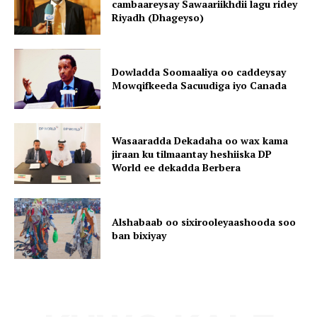
cambaareysay Sawaariikhdii lagu ridey
Riyadh (Dhageyso)
Dowladda Soomaaliya oo caddeysay
Mowqifkeeda Sacuudiga iyo Canada
Wasaaradda Dekadaha oo wax kama
jiraan ku tilmaantay heshiiska DP
World ee dekadda Berbera
Alshabaab oo sixirooleyaashooda soo
ban bixiyay