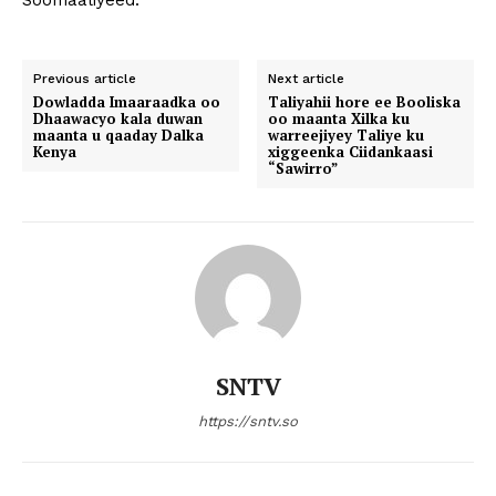
Soomaaliyeed.
Previous article
Next article
Dowladda Imaaraadka oo
Taliyahii hore ee Booliska
Dhaawacyo kala duwan
oo maanta Xilka ku
maanta u qaaday Dalka
warreejiyey Taliye ku
Kenya
xiggeenka Ciidankaasi
“Sawirro”
SNTV
https://sntv.so