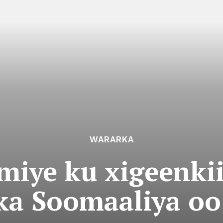
WARARKA
iye ku xigeenkii
a Soomaaliya oo