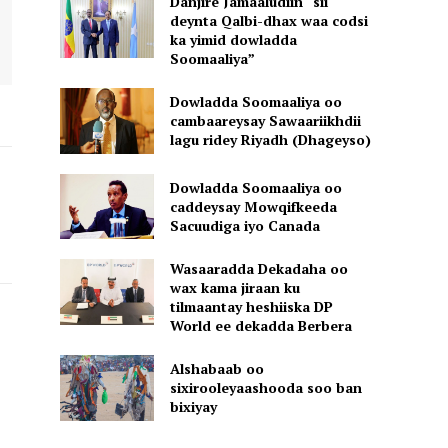
Danjire Jamaaludiin “sii
deynta Qalbi-dhax waa codsi
ka yimid dowladda
Soomaaliya”
Dowladda Soomaaliya oo
cambaareysay Sawaariikhdii
lagu ridey Riyadh (Dhageyso)
Dowladda Soomaaliya oo
caddeysay Mowqifkeeda
Sacuudiga iyo Canada
Wasaaradda Dekadaha oo
wax kama jiraan ku
tilmaantay heshiiska DP
World ee dekadda Berbera
Alshabaab oo
sixirooleyaashooda soo ban
bixiyay