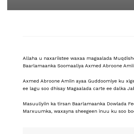
Allaha u naxariistee waxaa magaalada Muqdisho
Baarlamaanka Soomaaliya Axmed Abroone Amii
Axmed Abroone Amiin ayaa Guddoomiye ku xig
ee lagu soo dhisay Magaalada carte ee dalka Ja
Masuuliyiin ka tirsan Baarlamaanka Dowlada Fed
Marxuumka, waxayna sheegeen inuu ku soo boo