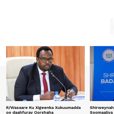
R/Wasaare Ku Xigeenka Xukuumadda
Shirweynah
oo daahfuray Qorshaha
Soomaaliya