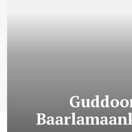
Guddoom
Baarlamaank