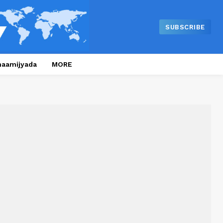
SUBSCRIBE
naamijyada
MORE