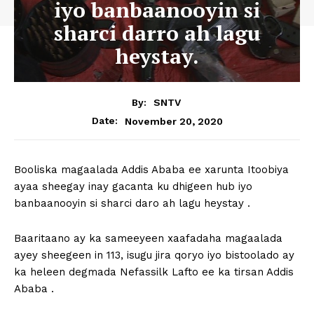
iyo banbaanooyin si
sharci darro ah lagu
heystay.
By:
SNTV
November 20, 2020
Date:
Booliska magaalada Addis Ababa ee xarunta Itoobiya
ayaa sheegay inay gacanta ku dhigeen hub iyo
banbaanooyin si sharci daro ah lagu heystay .
Baaritaano ay ka sameeyeen xaafadaha magaalada
ayey sheegeen in 113, isugu jira qoryo iyo bistoolado ay
ka heleen degmada Nefassilk Lafto ee ka tirsan Addis
Ababa .