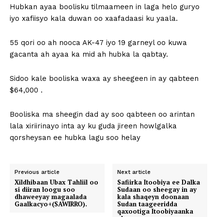
Hubkan ayaa boolisku tilmaameen in laga helo guryo
iyo xafiisyo kala duwan oo xaafadaasi ku yaala.
55 qori oo ah nooca AK-47 iyo 19 garneyl oo kuwa
gacanta ah ayaa ka mid ah hubka la qabtay.
Sidoo kale booliska waxa ay sheegeen in ay qabteen
$64,000 .
Booliska ma sheegin dad ay soo qabteen oo arintan
lala xiriirinayo inta ay ku guda jireen howlgalka
qorsheysan ee hubka lagu soo helay
Previous article
Next article
Xildhibaan Ubax Tahliil oo
Safiirka Itoobiya ee Dalka
si diiran loogu soo
Sudaan oo sheegay in ay
dhaweeyay magaalada
kala shaqeyn doonaan
Gaalkacyo+(SAWIRRO).
Sudan taageeridda
qaxootiga Itoobiyaanka