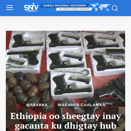
WARARKA
WARARKA CAALAMKA
Ethiopia oo sheegtay inay
gacanta ku dhigtay hub