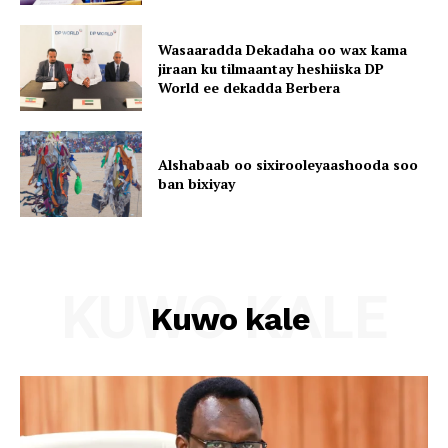
Wasaaradda Dekadaha oo wax kama
jiraan ku tilmaantay heshiiska DP
World ee dekadda Berbera
Alshabaab oo sixirooleyaashooda soo
ban bixiyay
KUWO KALE
Kuwo kale