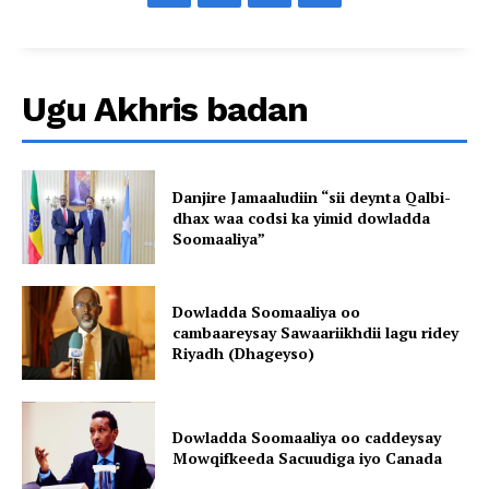
Ugu Akhris badan
Danjire Jamaaludiin “sii deynta Qalbi-
dhax waa codsi ka yimid dowladda
Soomaaliya”
Dowladda Soomaaliya oo
cambaareysay Sawaariikhdii lagu ridey
Riyadh (Dhageyso)
Dowladda Soomaaliya oo caddeysay
Mowqifkeeda Sacuudiga iyo Canada