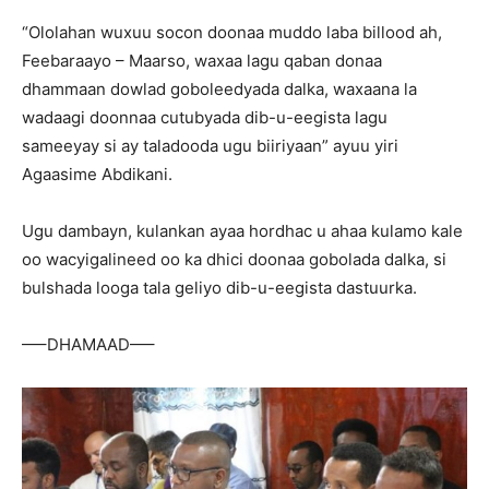
“Ololahan wuxuu socon doonaa muddo laba billood ah,
Feebaraayo – Maarso, waxaa lagu qaban donaa
dhammaan dowlad goboleedyada dalka, waxaana la
wadaagi doonnaa cutubyada dib-u-eegista lagu
sameeyay si ay taladooda ugu biiriyaan” ayuu yiri
Agaasime Abdikani.
Ugu dambayn, kulankan ayaa hordhac u ahaa kulamo kale
oo wacyigalineed oo ka dhici doonaa gobolada dalka, si
bulshada looga tala geliyo dib-u-eegista dastuurka.
—–DHAMAAD—–