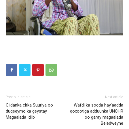
Previous article
Next article
Ciidanka cirka Suuriya oo
Wafdi ka socda hay’aadda
duqeeymo ka geystay
qoxootiga adduunka UNCHR
Magaalada Idlib
oo garay magaalada
Beledweyne