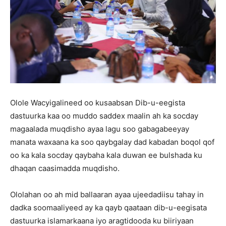
Olole Wacyigalineed oo kusaabsan Dib-u-eegista
dastuurka kaa oo muddo saddex maalin ah ka socday
magaalada muqdisho ayaa lagu soo gabagabeeyay
manata waxaana ka soo qaybgalay dad kabadan boqol qof
oo ka kala socday qaybaha kala duwan ee bulshada ku
dhaqan caasimadda muqdisho.
Ololahan oo ah mid ballaaran ayaa ujeedadiisu tahay in
dadka soomaaliyeed ay ka qayb qaataan dib-u-eegisata
dastuurka islamarkaana iyo aragtidooda ku biiriyaan