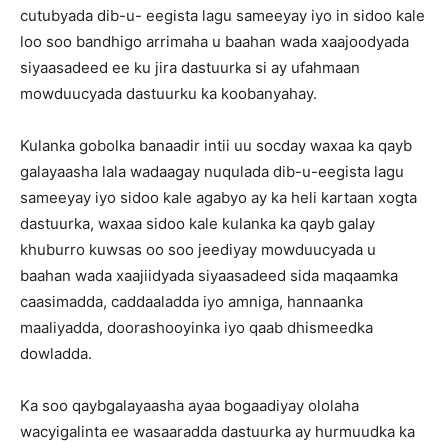
cutubyada dib-u- eegista lagu sameeyay iyo in sidoo kale
loo soo bandhigo arrimaha u baahan wada xaajoodyada
siyaasadeed ee ku jira dastuurka si ay ufahmaan
mowduucyada dastuurku ka koobanyahay.
Kulanka gobolka banaadir intii uu socday waxaa ka qayb
galayaasha lala wadaagay nuqulada dib-u-eegista lagu
sameeyay iyo sidoo kale agabyo ay ka heli kartaan xogta
dastuurka, waxaa sidoo kale kulanka ka qayb galay
khuburro kuwsas oo soo jeediyay mowduucyada u
baahan wada xaajiidyada siyaasadeed sida maqaamka
caasimadda, caddaaladda iyo amniga, hannaanka
maaliyadda, doorashooyinka iyo qaab dhismeedka
dowladda.
Ka soo qaybgalayaasha ayaa bogaadiyay ololaha
wacyigalinta ee wasaaradda dastuurka ay hurmuudka ka