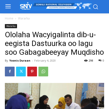
Home
Wararka
Wararka
Ololaha Wacyigalinta dib-u-
eegista Dastuurka oo lagu
soo Gabagabeeyay Muqdisho
By
Yoonis Duraan
-
February 4, 2020
298
0