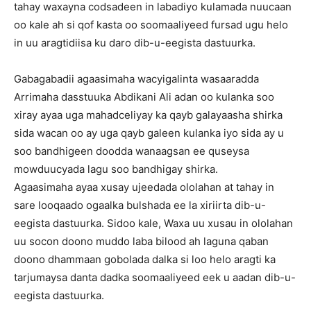
tahay waxayna codsadeen in labadiyo kulamada nuucaan
oo kale ah si qof kasta oo soomaaliyeed fursad ugu helo
in uu aragtidiisa ku daro dib-u-eegista dastuurka.
Gabagabadii agaasimaha wacyigalinta wasaaradda
Arrimaha dasstuuka Abdikani Ali adan oo kulanka soo
xiray ayaa uga mahadceliyay ka qayb galayaasha shirka
sida wacan oo ay uga qayb galeen kulanka iyo sida ay u
soo bandhigeen doodda wanaagsan ee quseysa
mowduucyada lagu soo bandhigay shirka.
Agaasimaha ayaa xusay ujeedada ololahan at tahay in
sare looqaado ogaalka bulshada ee la xiriirta dib-u-
eegista dastuurka. Sidoo kale, Waxa uu xusau in ololahan
uu socon doono muddo laba bilood ah laguna qaban
doono dhammaan gobolada dalka si loo helo aragti ka
tarjumaysa danta dadka soomaaliyeed eek u aadan dib-u-
eegista dastuurka.